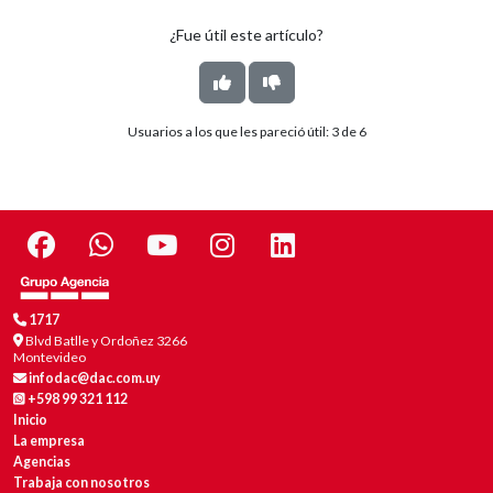
¿Fue útil este artículo?
Usuarios a los que les pareció útil:
3
de
6
1717
Blvd Batlle y Ordoñez 3266
Montevideo
infodac@dac.com.uy
+598 99 321 112
Inicio
La empresa
Agencias
Trabaja con nosotros